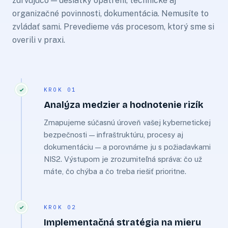
zdrvujúco — desiatky opatrení, technické aj
organizačné povinnosti, dokumentácia. Nemusíte to
zvládať sami. Prevedieme vás procesom, ktorý sme si
overili v praxi.
KROK 01
Analýza medzier a hodnotenie rizík
Zmapujeme súčasnú úroveň vašej kybernetickej
bezpečnosti — infraštruktúru, procesy aj
dokumentáciu — a porovnáme ju s požiadavkami
NIS2. Výstupom je zrozumiteľná správa: čo už
máte, čo chýba a čo treba riešiť prioritne.
KROK 02
Implementačná stratégia na mieru