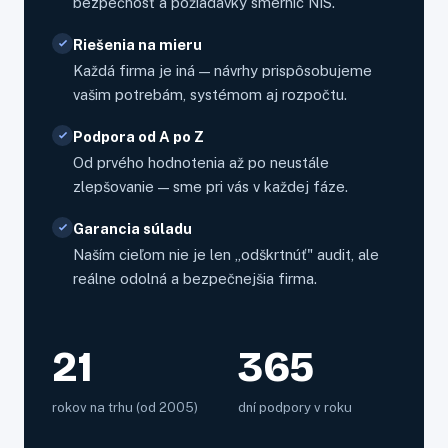
bezpečnosť a požiadavky smerníc NIS.
Riešenia na mieru
Každá firma je iná — návrhy prispôsobujeme
vašim potrebám, systémom aj rozpočtu.
Podpora od A po Z
Od prvého hodnotenia až po neustále
zlepšovanie — sme pri vás v každej fáze.
Garancia súladu
Naším cieľom nie je len „odškrtnúť" audit, ale
reálne odolná a bezpečnejšia firma.
21
365
rokov na trhu (od 2005)
dní podpory v roku