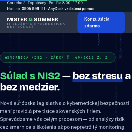
Gorkého 2, Topoľčany · Po – Pia 8:00 – 17:00
Hotline:
0905 999 111
·
AnyDesk vzdialená pomoc
MISTER
&
SOMMER
Konzultácia
IT SLUŽBY & KYBERNETICKÁ
zdarma
BEZPEČNOSŤ
SMERNICA NIS2 · ZÁKON Č. 69/2018 Z. Z.
Súlad s NIS2
—
bez stresu
a
bez medzier.
Nová európska legislatíva o kybernetickej bezpečnosti
mení pravidlá pre tisíce slovenských firiem.
Sprevádzame vás celým procesom — od analýzy rizík
cez smernice a školenia až po nepretržitý monitoring.