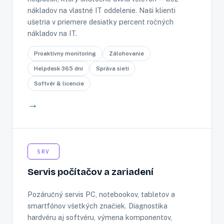
nákladov na vlastné IT oddelenie. Naši klienti
ušetria v priemere desiatky percent ročných
nákladov na IT.
Proaktívny monitoring
Zálohovanie
Helpdesk 365 dní
Správa sietí
Softvér & licencie
→
SRV
Servis počítačov a zariadení
Pozáručný servis PC, notebookov, tabletov a
smartfónov všetkých značiek. Diagnostika
hardvéru aj softvéru, výmena komponentov,