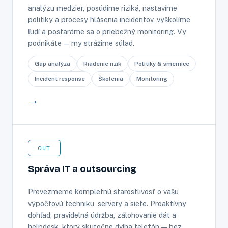
analýzu medzier, posúdime riziká, nastavíme
politiky a procesy hlásenia incidentov, vyškolíme
ľudí a postaráme sa o priebežný monitoring. Vy
podnikáte — my strážime súlad.
Gap analýza
Riadenie rizík
Politiky & smernice
Incident response
Školenia
Monitoring
→
OUT
Správa IT a outsourcing
Prevezmeme kompletnú starostlivosť o vašu
výpočtovú techniku, servery a siete. Proaktívny
dohľad, pravidelná údržba, zálohovanie dát a
helpdesk, ktorý skutočne dvíha telefón — bez