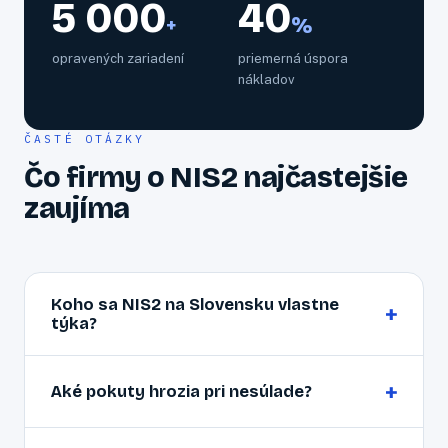
5 000
40
+
%
opravených zariadení
priemerná úspora
nákladov
ČASTÉ OTÁZKY
Čo firmy o NIS2 najčastejšie
zaujíma
Koho sa NIS2 na Slovensku vlastne
+
týka?
Smernica pokrýva stredné a veľké podniky (od 50
+
zamestnancov alebo 10 mil. € obratu) v
Aké pokuty hrozia pri nesúlade?
regulovaných odvetviach — energetika, doprava,
zdravotníctvo, vodné hospodárstvo, digitálna
Pre kľúčové subjekty až 10 mil. € alebo 2 %