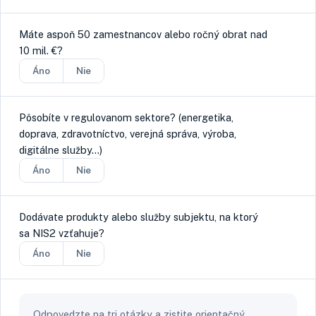
Máte aspoň 50 zamestnancov alebo ročný obrat nad
10 mil. €?
Áno
Nie
Pôsobíte v regulovanom sektore? (energetika,
doprava, zdravotníctvo, verejná správa, výroba,
digitálne služby…)
Áno
Nie
Dodávate produkty alebo služby subjektu, na ktorý
sa NIS2 vzťahuje?
Áno
Nie
Odpovedzte na tri otázky a zistite orientačný