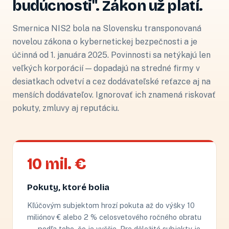
budúcnosti". Zákon už platí.
Smernica NIS2 bola na Slovensku transponovaná
novelou zákona o kybernetickej bezpečnosti a je
účinná od 1. januára 2025. Povinnosti sa netýkajú len
veľkých korporácií — dopadajú na stredné firmy v
desiatkach odvetví a cez dodávateľské reťazce aj na
menších dodávateľov. Ignorovať ich znamená riskovať
pokuty, zmluvy aj reputáciu.
10 mil. €
Pokuty, ktoré bolia
Kľúčovým subjektom hrozí pokuta až do výšky 10
miliónov € alebo 2 % celosvetového ročného obratu
— podľa toho, čo je vyššie. Pre dôležité subjekty je