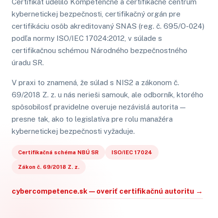
Certifikát udelilo Kompetenčné a certifikačné centrum
kybernetickej bezpečnosti, certifikačný orgán pre
certifikáciu osôb akreditovaný SNAS (reg. č. 695/O-024)
podľa normy ISO/IEC 17024:2012, v súlade s
certifikačnou schémou Národného bezpečnostného
úradu SR.
V praxi to znamená, že súlad s NIS2 a zákonom č.
69/2018 Z. z. u nás nerieši samouk, ale odborník, ktorého
spôsobilosť pravidelne overuje nezávislá autorita —
presne tak, ako to legislatíva pre rolu manažéra
kybernetickej bezpečnosti vyžaduje.
Certifikačná schéma NBÚ SR
ISO/IEC 17024
Zákon č. 69/2018 Z. z.
cybercompetence.sk — overiť certifikačnú autoritu →