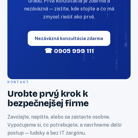
úradu. Prvá konzultácia je zdarma a
nezáväzná — zistíte, kde stojíte a čo má
zmysel riešiť ako prvé.
Nezáväzná konzultácia zdarma
☎ 0905 999 111
KONTAKT
Urobte prvý krok k
bezpečnejšej firme
Zavolajte, napíšte, alebo sa zastavte osobne.
Vypočujeme si, čo potrebujete, a navrhneme ďalší
postup — ľudsky a bez IT žargónu.