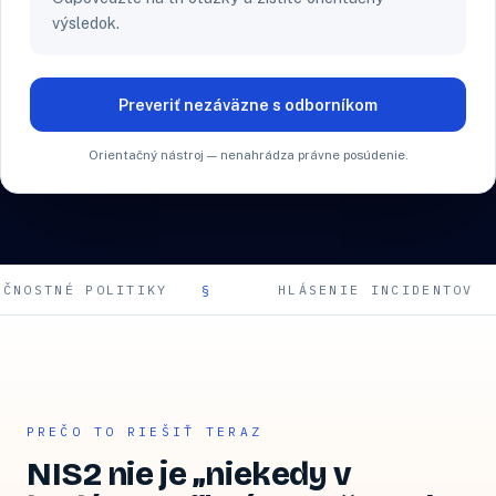
výsledok.
Preveriť nezáväzne s odborníkom
Orientačný nástroj — nenahrádza právne posúdenie.
POLITIKY
HLÁSENIE INCIDENTOV
PREČO TO RIEŠIŤ TERAZ
NIS2 nie je „niekedy v