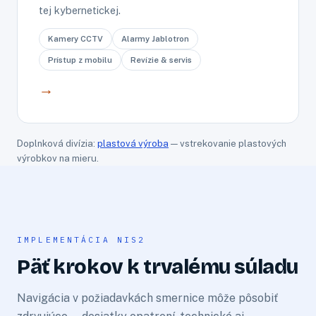
tej kybernetickej.
Kamery CCTV
Alarmy Jablotron
Prístup z mobilu
Revízie & servis
→
Doplnková divízia:
plastová výroba
— vstrekovanie plastových
výrobkov na mieru.
IMPLEMENTÁCIA NIS2
Päť krokov k trvalému súladu
Navigácia v požiadavkách smernice môže pôsobiť